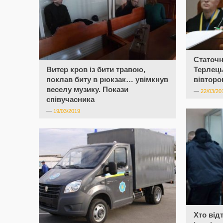
Статочн
Витер кров із бити травою,
Терлець
поклав биту в рюкзак… увімкнув
вівторо
веселу музику. Покази
—
22/03/20
співучасника
—
19/03/2019
Хто від