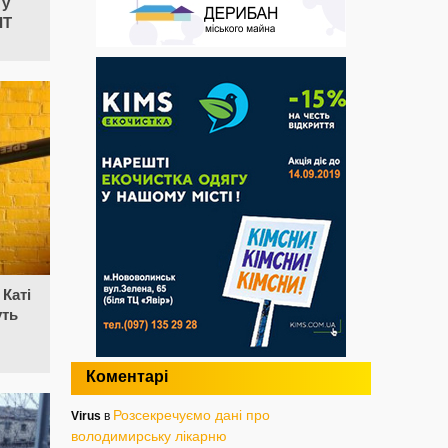
 у
ІТ
 Каті
уть
Коментарі
Розсекречуємо дані про
Virus
в
володимирську лікарню