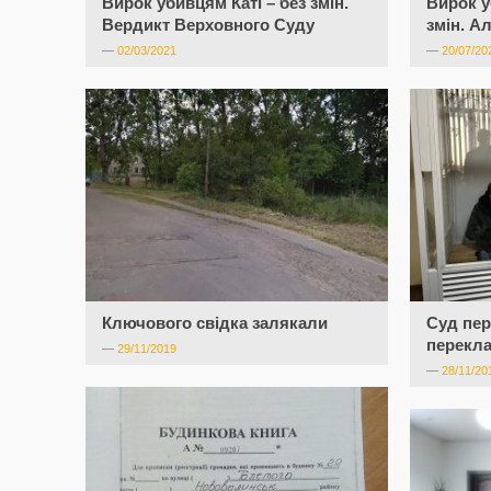
Вирок убивцям Каті – без змін.
Вирок 
Вердикт Верховного Суду
змін. А
—
02/03/2021
—
20/07/20
Ключового свідка залякали
Суд пер
перекла
—
29/11/2019
—
28/11/20