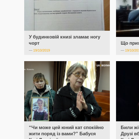
У будинковій книзі зламає ногу
чорт
Що при
—
19/10/2019
—
19/10/20
“Чи може цей юний кат спокійно
Били жі
жити поряд із вами?” Бабуся
Друзі в