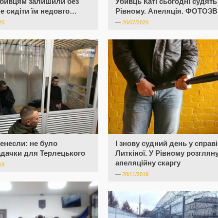
убивцям залишили без
Убивць Каті сьогодні судять
ле сидіти їм недовго…
Рівному. Апеляція. ФОТОЗВ
20
—
20/07/2020
енесли: не було
І знову судний день у справі
дачки для Терлецького
Литкіної. У Рівному розглян
апеляційну скаргу
19
—
28/11/2019