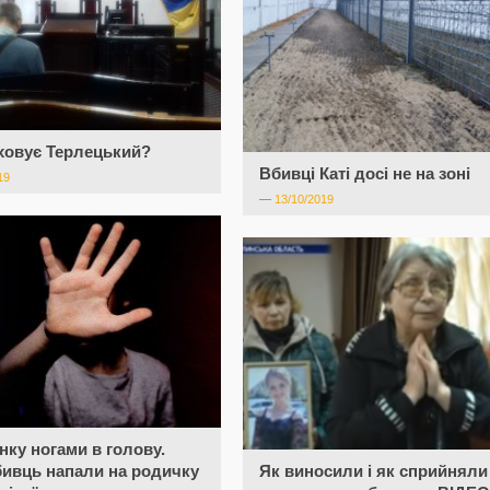
ховує Терлецький?
Вбивці Каті досі не на зоні
19
—
13/10/2019
нку ногами в голову.
бивць напали на родичку
Як виносили і як сприйняли