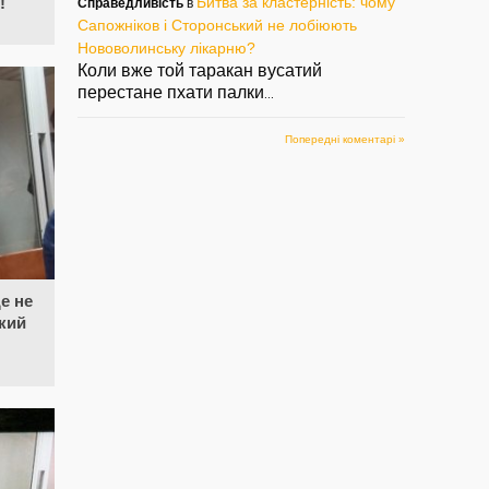
Битва за кластерність: чому
!
Справедливість
в
Сапожніков і Сторонський не лобіюють
Нововолинську лікарню?
Коли вже той таракан вусатий
перестане пхати палки
...
Попередні коментарі »
е не
акий