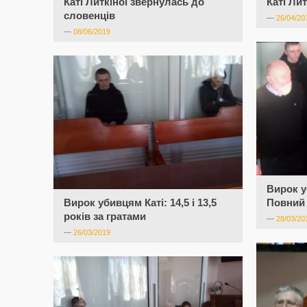
Каті Литкіної звернулась до
Каті Лит
словенців
—
26/04/20
—
08/06/2019
Вирок у
Вирок убивцям Каті: 14,5 і 13,5
Повний 
років за гратами
—
28/03/20
—
26/03/2019