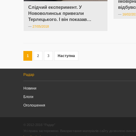
імовірн
Слідчий експеримент. У
відбувс
Нововолинськ привезли
—
16/02/20
Терлецького. І він показав…
—
27/05/2018
1
2
3
Наступна
Радар
Новини
Блоги
Оголошення
© 2012-2016 “Радар”
Усі права застережено. Використання матеріалів сайту дозволено виключ