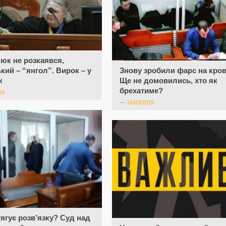
юк не розкаявся,
кий – “янгол”. Вирок – у
Знову зробили фарс на кров
к
Ще не домовились, хто як
брехатиме?
19
—
16/03/2019
тягує розв’язку? Суд над