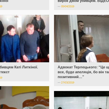
кіної
вирок двом убивцям. ВІДЕО
19
—
05/04/2019
бивцям Каті Литкіної.
Адвокат Терлецького: “Це щ
текст
все, буде апеляція, бо він т
позитивний…”
19
—
27/03/2019