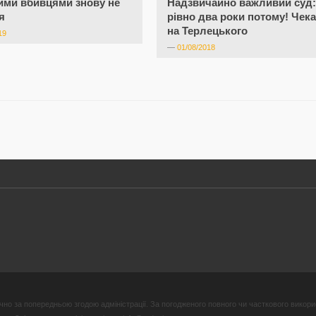
ими вбивцями знову не
Надзвичайно важливий суд:
я
рівно два роки потому! Чек
на Терлецького
19
—
01/08/2018
но за попередньою згодою адміністрації. За погодженого повного чи часткового викори