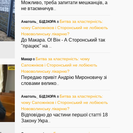
Можливо, треба запитати мешканців, а
не втаємничув
...
Битва за кластерність:
Анатоль_ БІДЗЮРА
в
чому Сапожніков і Сторонський не лобіюють
Нововолинську лікарню?
До Макара. О! Він - А Сторонський так
"працює" на
...
Битва за кластерність: чому
Макар
в
Сапожніков і Сторонський не лобіюють
Нововолинську лікарню?
Передаю привіт Андрію Мироновичу зі
словами велико
...
Битва за кластерність:
Анатоль_ БІДЗЮРА
в
чому Сапожніков і Сторонський не лобіюють
Нововолинську лікарню?
Відповідно до частини першої статті 18
Закону Укра
...