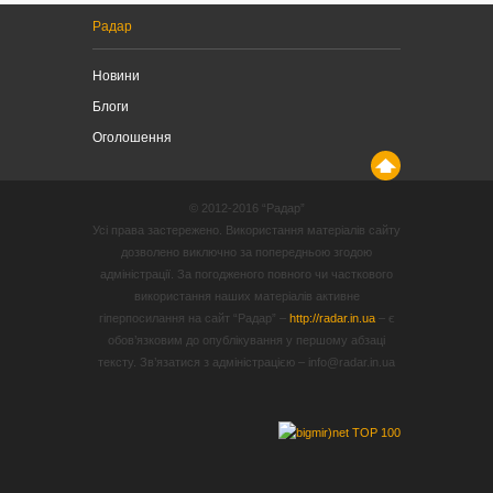
Радар
Новини
Блоги
Оголошення
© 2012-2016 “Радар”
Усі права застережено. Використання матеріалів сайту
дозволено виключно за попередньою згодою
адміністрації. За погодженого повного чи часткового
використання наших матеріалів активне
гіперпосилання на сайт “Радар” –
http://radar.in.ua
– є
обов’язковим до опублікування у першому абзаці
тексту. Зв’язатися з адміністрацією – info@radar.in.ua