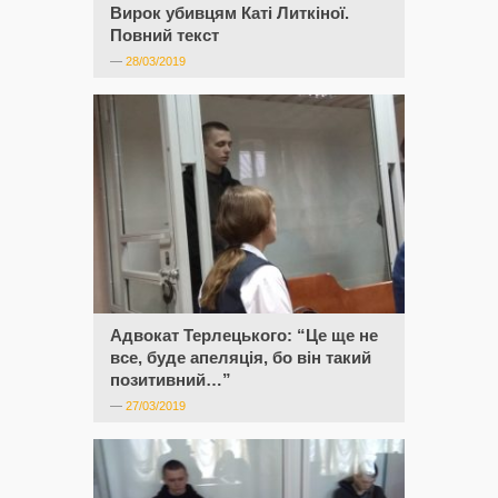
Вирок убивцям Каті Литкіної.
Повний текст
—
28/03/2019
Адвокат Терлецького: “Це ще не
все, буде апеляція, бо він такий
позитивний…”
—
27/03/2019