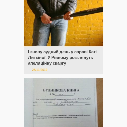
І знову судний день у справі Каті
Литкіної. У Рівному розглянуть
апеляційну скаргу
—
28/11/2019