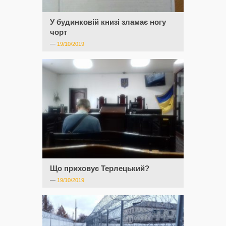
У будинковій книзі зламає ногу
чорт
—
19/10/2019
Що приховує Терлецький?
—
19/10/2019