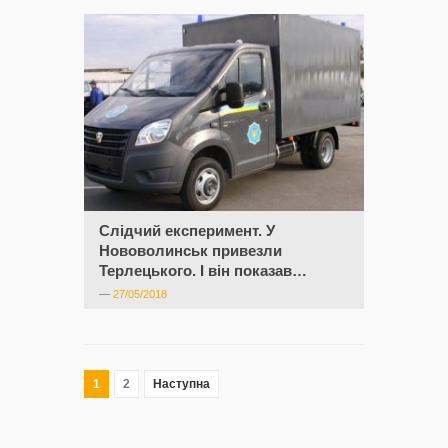
Слідчий експеримент. У
Нововолинськ привезли
Терлецького. І він показав…
—
27/05/2018
1
2
Наступна