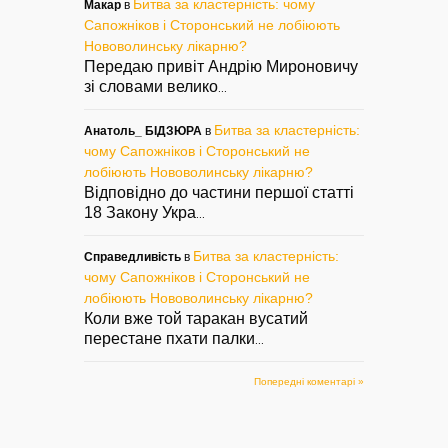
Битва за кластерність: чому
Макар
в
Сапожніков і Сторонський не лобіюють
Нововолинську лікарню?
Передаю привіт Андрію Мироновичу
зі словами велико
...
Битва за кластерність:
Анатоль_ БІДЗЮРА
в
чому Сапожніков і Сторонський не
лобіюють Нововолинську лікарню?
Відповідно до частини першої статті
18 Закону Укра
...
Битва за кластерність:
Справедливість
в
чому Сапожніков і Сторонський не
лобіюють Нововолинську лікарню?
Коли вже той таракан вусатий
перестане пхати палки
...
Попередні коментарі »