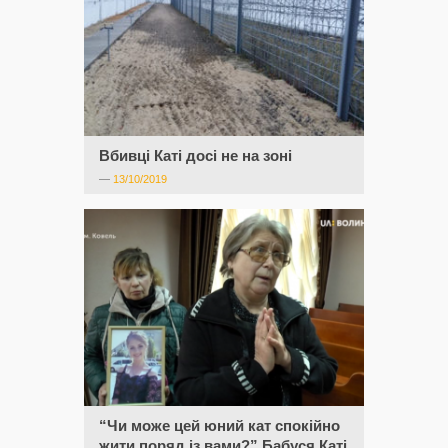
Вбивці Каті досі не на зоні
—
13/10/2019
“Чи може цей юний кат спокійно
жити поряд із вами?” Бабуся Каті