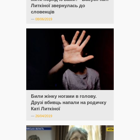
Литкіної звернулась до
словенців
—
08/06/2019
Били жінку ногами в голову.
Друзі вбивць напали на родичку
Каті Литкіної
—
26/04/2019