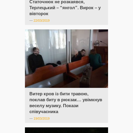
Статочнюк не розкаявся,
Терлецький – “янгол”. Вирок – у
вівторок
—
22/03/2019
Витер кров із бити травою,
поклав биту в рюкзак… увімкнув
веселу музику. Покази
співучасника
—
19/03/2019