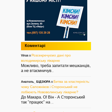
Коментарі
Розсекречуємо дані про
Virus
в
володимирську лікарню
Можливо, треба запитати мешканців,
а не втаємничув
...
Битва за кластерність:
Анатоль_ БІДЗЮРА
в
чому Сапожніков і Сторонський не
лобіюють Нововолинську лікарню?
До Макара. О! Він - А Сторонський
так "працює" на
...