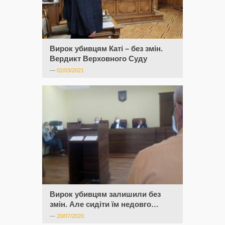
Вирок убивцям Каті – без змін.
Вердикт Верховного Суду
—
02/03/2021
Вирок убивцям залишили без
змін. Але сидіти їм недовго…
—
20/07/2020